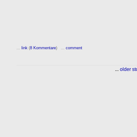
...
link
(
8 Kommentare
) ...
comment
...
older st