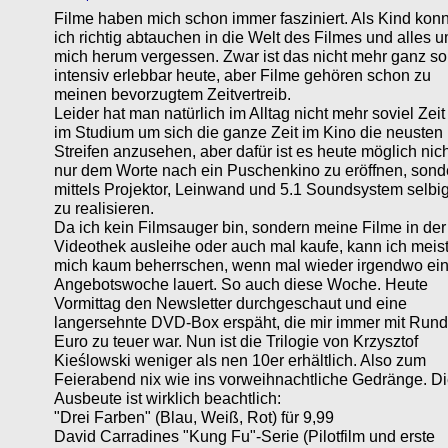
Filme haben mich schon immer fasziniert. Als Kind kon
ich richtig abtauchen in die Welt des Filmes und alles 
mich herum vergessen. Zwar ist das nicht mehr ganz so
intensiv erlebbar heute, aber Filme gehören schon zu
meinen bevorzugtem Zeitvertreib.
Leider hat man natürlich im Alltag nicht mehr soviel Zeit
im Studium um sich die ganze Zeit im Kino die neusten
Streifen anzusehen, aber dafür ist es heute möglich nich
nur dem Worte nach ein Puschenkino zu eröffnen, sond
mittels Projektor, Leinwand und 5.1 Soundsystem selbi
zu realisieren.
Da ich kein Filmsauger bin, sondern meine Filme in der
Videothek ausleihe oder auch mal kaufe, kann ich meis
mich kaum beherrschen, wenn mal wieder irgendwo ei
Angebotswoche lauert. So auch diese Woche. Heute
Vormittag den Newsletter durchgeschaut und eine
langersehnte DVD-Box erspäht, die mir immer mit Rund
Euro zu teuer war. Nun ist die Trilogie von Krzysztof
Kieślowski weniger als nen 10er erhältlich. Also zum
Feierabend nix wie ins vorweihnachtliche Gedränge. D
Ausbeute ist wirklich beachtlich:
"Drei Farben" (Blau, Weiß, Rot) für 9,99
David Carradines "Kung Fu"-Serie (Pilotfilm und erste