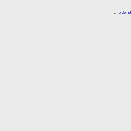
...
older s