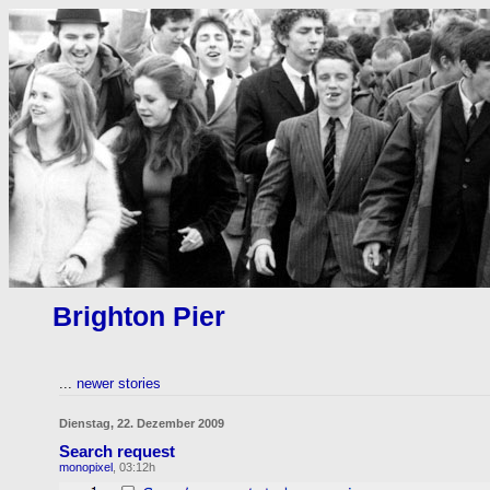
Brighton Pier
...
newer stories
Dienstag, 22. Dezember 2009
Search request
monopixel
, 03:12h