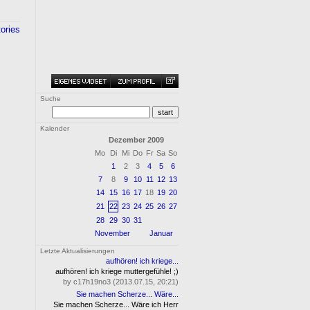
tories
Suche
Kalender
Dezember 2009
Mo
Di
Mi
Do
Fr
Sa
So
1
2
3
4
5
6
7
8
9
10
11
12
13
14
15
16
17
18
19
20
21
22
23
24
25
26
27
28
29
30
31
November
Januar
Letzte Aktualisierungen
aufhören! ich kriege...
aufhören! ich kriege muttergefühle! ;)
by c17h19no3 (2013.07.15, 20:21)
Sie machen Scherze... Wäre...
Sie machen Scherze... Wäre ich Herr