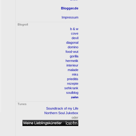
Blogger.de
Impressum
Blogroll
b & w
cove
devil
diagonal
domino
food-wut
gorilla
hermetik
interieur
malade
mks
prieditis
rezepte
sehkrank
soulblog
zehn
Tunes
Soundtrack of my Life
Northern Soul Jukebox
oder