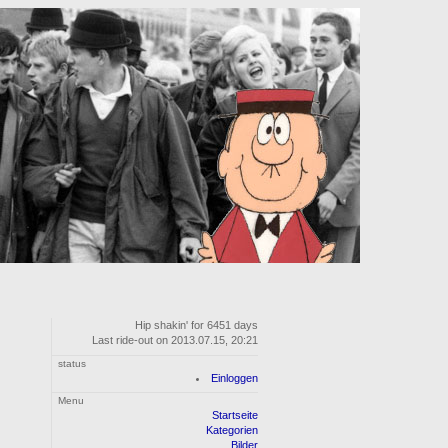
Hip shakin' for 6451 days
Last ride-out on 2013.07.15, 20:21
status
Einloggen
Menu
Startseite
Kategorien
Bilder