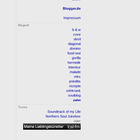
Blogger.de
Impressum
Blogroll
b & w
cove
devil
diagonal
domino
food-wut
gorilla
hermetik
interieur
malade
mks
prieditis
rezepte
sehkrank
soulblog
zehn
Tunes
Soundtrack of my Life
Northern Soul Jukebox
oder