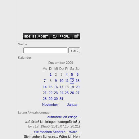
Suche
Kalender
Dezember 2009
Mo
Di
Mi
Do
Fr
Sa
So
1
2
3
4
5
6
7
8
9
10
11
12
13
14
15
16
17
18
19
20
21
22
23
24
25
26
27
28
29
30
31
November
Januar
Letzte Aktualisierungen
aufhören! ich kriege...
aufhören! ich kriege muttergefühle! ;)
by c17h19no3 (2013.07.15, 20:21)
Sie machen Scherze... Wäre...
Sie machen Scherze... Wäre ich Herr