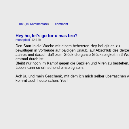
...
link
(
10 Kommentare
) ...
comment
Hey ho, let's go for x-mas bro'!
monopixel
, 12:14h
Den Start in die Woche mit einem beherzten Hey ho! gilt es zu
bewältigen in Vorfreude auf baldigen Urlaub, auf Abschluß des derze
Jahres und darauf, daß zum Glück die ganze Glückseligkeit in 3 W
erstmal durch ist.
Bleibt nur noch im Kampf gegen die Bazillen und Viren zu bestehen
Leben kann so erfrischend einseitig sein.
Ach ja, und mein Geschenk, mit dem ich mich selber überraschen wo
kommt auch heute schon. Yes!