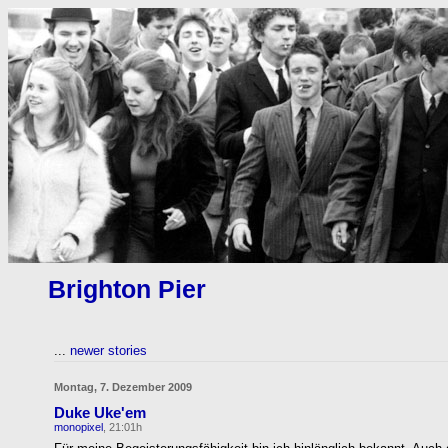
Brighton Pier
...
newer stories
Montag, 7. Dezember 2009
Duke Uke'em
monopixel
, 21:01h