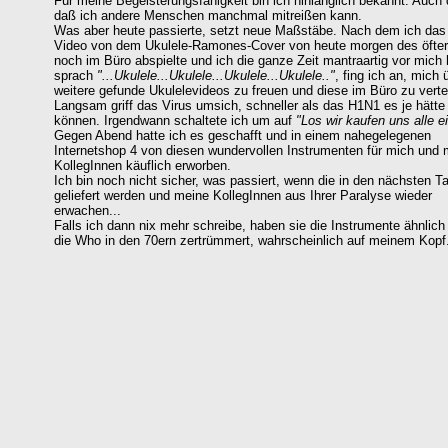
Für meine Begeisterungsfähigkeit bin ich hinlänglich bekannt. Auch 
daß ich andere Menschen manchmal mitreißen kann.
Was aber heute passierte, setzt neue Maßstäbe. Nach dem ich das
Video von dem Ukulele-Ramones-Cover von heute morgen des öfte
noch im Büro abspielte und ich die ganze Zeit mantraartig vor mich 
sprach
"...Ukulele...Ukulele...Ukulele...Ukulele.."
, fing ich an, mich 
weitere gefunde Ukulelevideos zu freuen und diese im Büro zu verte
Langsam griff das Virus umsich, schneller als das H1N1 es je hätte
können. Irgendwann schaltete ich um auf
"Los wir kaufen uns alle e
Gegen Abend hatte ich es geschafft und in einem nahegelegenen
Internetshop 4 von diesen wundervollen Instrumenten für mich und 
KollegInnen käuflich erworben.
Ich bin noch nicht sicher, was passiert, wenn die in den nächsten T
geliefert werden und meine KollegInnen aus Ihrer Paralyse wieder
erwachen...
Falls ich dann nix mehr schreibe, haben sie die Instrumente ähnlich
die Who in den 70ern zertrümmert, wahrscheinlich auf meinem Kopf