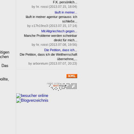
F.K. persönlich...
by hr. rossi (2013.07.15, 18:04)
läuft in meiner...
läuft in meiner agentur genauso. ich
schließe...
by c17h19no3 (2013.07.15, 17:14)
Mit Altgriechisch gegen...
Manche Probleme werden scheinbar
direkt für mich...
by hr. rossi (2013.07.08, 19:56)
Die Petition, dass ich...
itigen
Die Petition, dass ich die Weltherrschaft
ochen
übernehme,...
by arboretum (2013.07.07, 20:23)
. Das
llte,