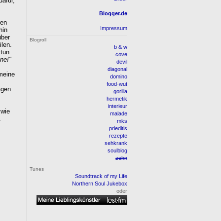
dafür,
Blogger.de
ren
Impressum
hin
über
Blogroll
ilen.
b & w
 tun
cove
ine!"
devil
diagonal
meine
domino
food-wut
agen
gorilla
hermetik
interieur
 wie
malade
.
mks
prieditis
rezepte
sehkrank
soulblog
zehn
Tunes
Soundtrack of my Life
Northern Soul Jukebox
oder