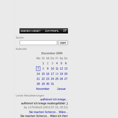
Suche
Kalender
Dezember 2009
Mo
Di
Mi
Do
Fr
Sa
So
1
2
3
4
5
6
7
8
9
10
11
12
13
14
15
16
17
18
19
20
21
22
23
24
25
26
27
28
29
30
31
November
Januar
Letzte Aktualisierungen
aufhören! ich kriege...
aufhören! ich kriege muttergefühle! ;)
by c17h19no3 (2013.07.15, 20:21)
Sie machen Scherze... Wäre...
Sie machen Scherze... Wäre ich Herr