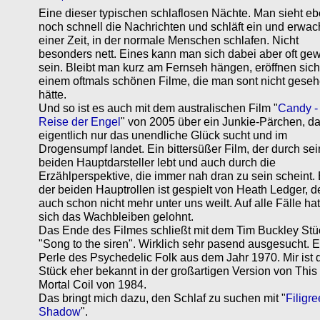
Eine dieser typischen schlaflosen Nächte. Man sieht e
noch schnell die Nachrichten und schläft ein und erwac
einer Zeit, in der normale Menschen schlafen. Nicht
besonders nett. Eines kann man sich dabei aber oft ge
sein. Bleibt man kurz am Fernseh hängen, eröffnen sich
einem oftmals schönen Filme, die man sont nicht gese
hätte.
Und so ist es auch mit dem australischen Film "
Candy -
Reise der Engel
" von 2005 über ein Junkie-Pärchen, d
eigentlich nur das unendliche Glück sucht und im
Drogensumpf landet. Ein bittersüßer Film, der durch se
beiden Hauptdarsteller lebt und auch durch die
Erzählperspektive, die immer nah dran zu sein scheint.
der beiden Hauptrollen ist gespielt von Heath Ledger, d
auch schon nicht mehr unter uns weilt. Auf alle Fälle hat
sich das Wachbleiben gelohnt.
Das Ende des Filmes schließt mit dem Tim Buckley Stü
"Song to the siren". Wirklich sehr pasend ausgesucht. 
Perle des Psychedelic Folk aus dem Jahr 1970. Mir ist 
Stück eher bekannt in der großartigen Version von This
Mortal Coil von 1984.
Das bringt mich dazu, den Schlaf zu suchen mit "
Filigr
Shadow
".