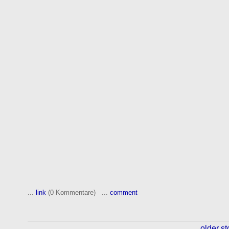
...
link
(0 Kommentare) ...
comment
...
older st