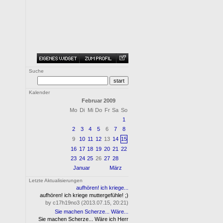
Suche
Kalender
Februar 2009
Mo
Di
Mi
Do
Fr
Sa
So
1
2
3
4
5
6
7
8
9
10
11
12
13
14
15
16
17
18
19
20
21
22
23
24
25
26
27
28
Januar
März
Letzte Aktualisierungen
aufhören! ich kriege...
aufhören! ich kriege muttergefühle! ;)
by c17h19no3 (2013.07.15, 20:21)
Sie machen Scherze... Wäre...
Sie machen Scherze... Wäre ich Herr