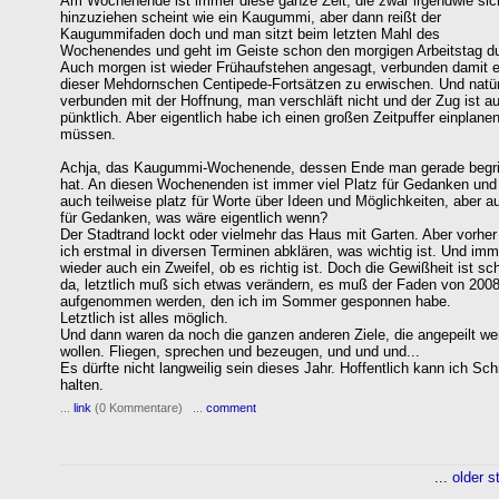
Am Wochenende ist immer diese ganze Zeit, die zwar irgendwie sic
hinzuziehen scheint wie ein Kaugummi, aber dann reißt der
Kaugummifaden doch und man sitzt beim letzten Mahl des
Wochenendes und geht im Geiste schon den morgigen Arbeitstag du
Auch morgen ist wieder Frühaufstehen angesagt, verbunden damit 
dieser Mehdornschen Centipede-Fortsätzen zu erwischen. Und natür
verbunden mit der Hoffnung, man verschläft nicht und der Zug ist a
pünktlich. Aber eigentlich habe ich einen großen Zeitpuffer einplane
müssen.
Achja, das Kaugummi-Wochenende, dessen Ende man gerade begri
hat. An diesen Wochenenden ist immer viel Platz für Gedanken und
auch teilweise platz für Worte über Ideen und Möglichkeiten, aber a
für Gedanken, was wäre eigentlich wenn?
Der Stadtrand lockt oder vielmehr das Haus mit Garten. Aber vorhe
ich erstmal in diversen Terminen abklären, was wichtig ist. Und imm
wieder auch ein Zweifel, ob es richtig ist. Doch die Gewißheit ist sc
da, letztlich muß sich etwas verändern, es muß der Faden von 200
aufgenommen werden, den ich im Sommer gesponnen habe.
Letztlich ist alles möglich.
Und dann waren da noch die ganzen anderen Ziele, die angepeilt we
wollen. Fliegen, sprechen und bezeugen, und und und...
Es dürfte nicht langweilig sein dieses Jahr. Hoffentlich kann ich Schr
halten.
...
link
(0 Kommentare) ...
comment
...
older s