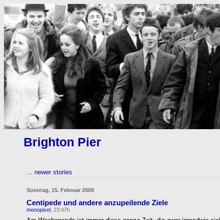
Brighton Pier
...
newer stories
Sonntag, 15. Februar 2009
Centipede und andere anzupeilende Ziele
monopixel
, 23:47h