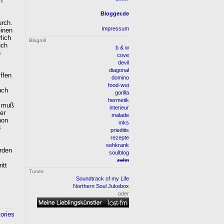
h
Blogger.de
rch.
Impressum
einen
lich
Blogroll
uch
b & w
n
cove
devil
diagonal
ffen
domino
food-wut
uch
gorilla
hermetik
r muß
interieur
er
malade
hon
mks
8
prieditis
rezepte
sehkrank
rden
soulblog
zehn
itt
Tunes
Soundtrack of my Life
Northern Soul Jukebox
oder
tories