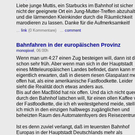
Liebe junge Muttis, ein Starbucks im Bahnhof ist sicher
nicht der geeignete Ort ein Jung-Mutter-Treffen abzuhal
und die lärmenden Kleinkinder durch die Räumlichkeit
marodieren zu lassen. Danke für die Aufmerksamkeit!
...
link
(0 Kommentare) ...
comment
Bahnfahren in der europäischen Provinz
monopixel
, 06:00h
Wenn man um 4:27 einen Zug besteigen will, dann ist 
schon sehr früh. Aber wenn man sich in der Hauptstadt
eines Mitteleuropäischen Landes befindet, dann kann 
eigentlich erwarten, daß in diesem riesen Glaspalast m
offen hat, als eine amerikanische Fastfoodkette. Leider
sieht die Realität doch etwas anders aus.
Bis auf den MacBlöd hat nix offen. Und da ich nicht que
durch den Bahnhof latschen will, für einen ollen Kaffee
der Fastfoodkette, die ich eh weitestgehend meide, stel
ich mich in den einzigen halbwegs zugänglichen und
beheizten Raum des Automatenfoyers des Reisezentru
Ist es denn zuviel verlangt, daß im teuersten Bahnhof
Europas in der Hauptstadt Deutschlands mehr als