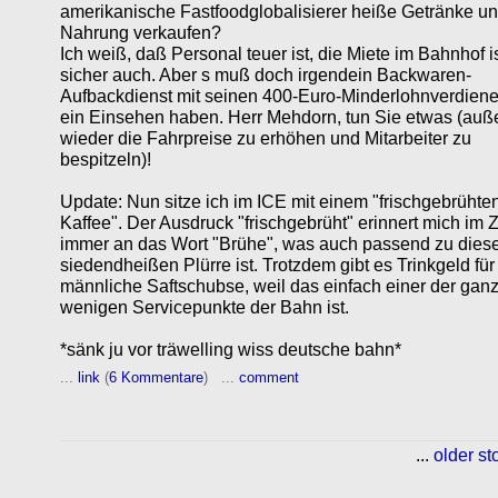
amerikanische Fastfoodglobalisierer heiße Getränke u
Nahrung verkaufen?
Ich weiß, daß Personal teuer ist, die Miete im Bahnhof i
sicher auch. Aber s muß doch irgendein Backwaren-
Aufbackdienst mit seinen 400-Euro-Minderlohnverdiene
ein Einsehen haben. Herr Mehdorn, tun Sie etwas (auß
wieder die Fahrpreise zu erhöhen und Mitarbeiter zu
bespitzeln)!
Update: Nun sitze ich im ICE mit einem "frischgebrühte
Kaffee". Der Ausdruck "frischgebrüht" erinnert mich im 
immer an das Wort "Brühe", was auch passend zu dies
siedendheißen Plürre ist. Trotzdem gibt es Trinkgeld für
männliche Saftschubse, weil das einfach einer der gan
wenigen Servicepunkte der Bahn ist.
*sänk ju vor träwelling wiss deutsche bahn*
...
link
(
6 Kommentare
) ...
comment
...
older st